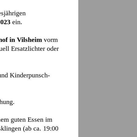
esjährigen
2023
ein.
of in
Vilsheim
vorm
ell Ersatzlichter oder
und Kinderpunsch-
chung.
nem guten Essen im
klingen (ab ca. 19:00