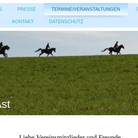
S
PRESSE
TERMINE/VERANSTALTUNGEN
KONTAKT
DATENSCHUTZ
st
Liebe Vereinsmitglieder und Freunde,